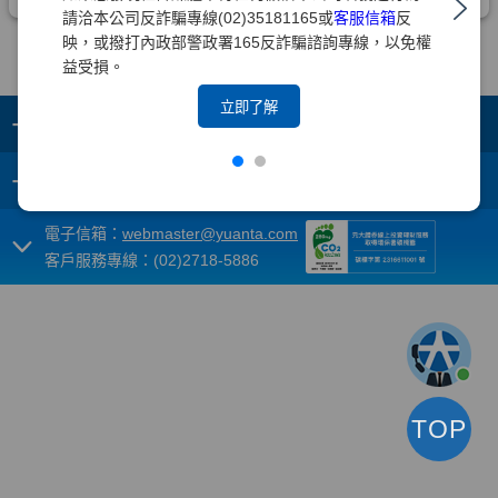
請洽本公司反詐騙專線(02)35181165或
客服信箱
反
映，或撥打內政部警政署165反詐騙諮詢專線，以免權
益受損。
立即了解
+
集團成員
+
重要須知
電子信箱：
webmaster@yuanta.com
客戶服務專線：(02)2718-5886
TOP