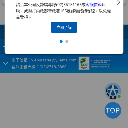
請洽本公司反詐騙專線(02)35181165或
客服信箱
反
映，或撥打內政部警政署165反詐騙諮詢專線，以免權
益受損。
立即了解
+
集團成員
+
重要須知
電子信箱：
webmaster@yuanta.com
客戶服務專線：(02)2718-5886
TOP