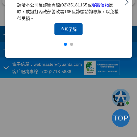
請洽本公司反詐騙專線(02)35181165或
客服信箱
反
映，或撥打內政部警政署165反詐騙諮詢專線，以免權
益受損。
立即了解
+
集團成員
+
重要須知
電子信箱：
webmaster@yuanta.com
客戶服務專線：(02)2718-5886
TOP