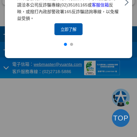
請洽本公司反詐騙專線(02)35181165或
客服信箱
反
映，或撥打內政部警政署165反詐騙諮詢專線，以免權
益受損。
立即了解
+
集團成員
+
重要須知
電子信箱：
webmaster@yuanta.com
客戶服務專線：(02)2718-5886
TOP