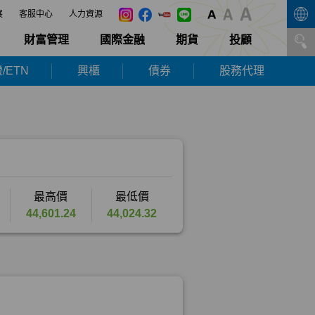
展
客服中心
人力資源
財富管理
國際金融
期貨
投顧
/ETN
興櫃
債券
股務代理