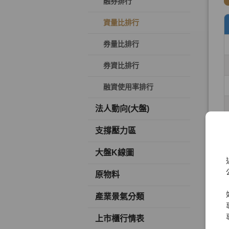
融券排行
資量比排行
券量比排行
券資比排行
融資使用率排行
法人動向(大盤)
支撐壓力區
大盤K線圖
原物料
產業景氣分類
上市櫃行情表