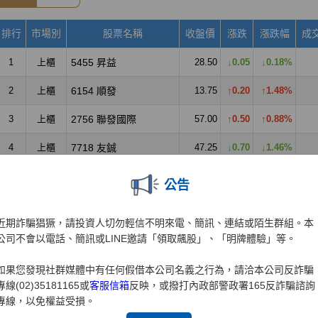
公告
近期詐騙猖獗，請投資人切勿輕信不明來電、簡訊、連結或陌生群組。本
公司不會以電話、簡訊或LINE邀請「領取飆股」、「明牌體驗」等。
如果您發現社群媒體中有任何假借本公司名義之行為，請洽本公司反詐騙
專線(02)35181165或
客服信箱
反映，或撥打內政部警政署165反詐騙諮詢
專線，以免權益受損。