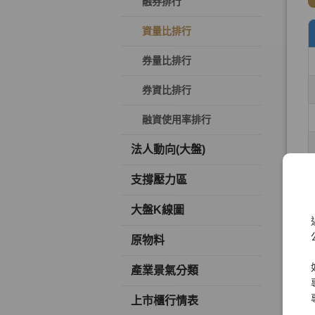
融券排行
資量比排行
券量比排行
券資比排行
融資使用率排行
法人動向(大盤)
支撐壓力區
大盤K線圖
原物料
產業景氣分類
上市櫃行情表