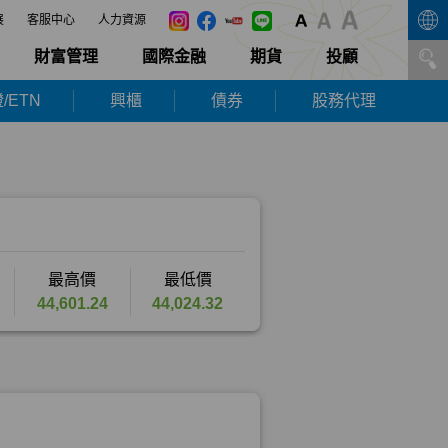
展
客服中心
人力資源
財富管理
國際金融
期貨
投顧
/ETN
興櫃
債券
股務代理