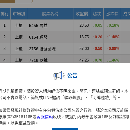
公告
近期詐騙猖獗，請投資人切勿輕信不明來電、簡訊、連結或陌生群組。本
公司不會以電話、簡訊或LINE邀請「領取飆股」、「明牌體驗」等。
如果您發現社群媒體中有任何假借本公司名義之行為，請洽本公司反詐騙
專線(02)35181165或
客服信箱
反映，或撥打內政部警政署165反詐騙諮詢
專線，以免權益受損。