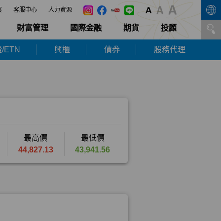
展
客服中心
人力資源
財富管理
國際金融
期貨
投顧
/ETN
興櫃
債券
股務代理