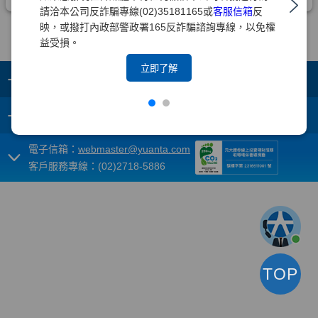
請洽本公司反詐騙專線(02)35181165或
客服信箱
反
映，或撥打內政部警政署165反詐騙諮詢專線，以免權
益受損。
立即了解
+
集團成員
+
重要須知
電子信箱：
webmaster@yuanta.com
客戶服務專線：(02)2718-5886
TOP