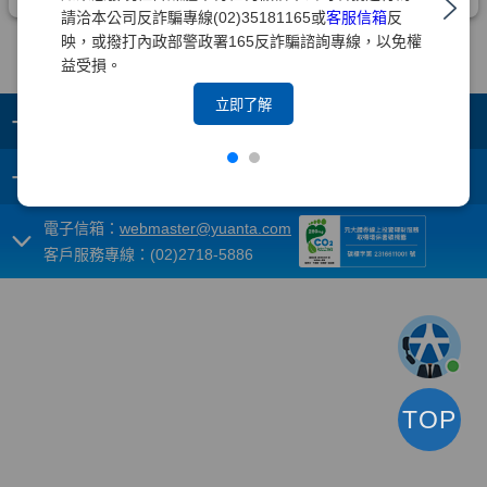
請洽本公司反詐騙專線(02)35181165或
客服信箱
反
映，或撥打內政部警政署165反詐騙諮詢專線，以免權
益受損。
立即了解
+
集團成員
+
重要須知
電子信箱：
webmaster@yuanta.com
客戶服務專線：(02)2718-5886
TOP