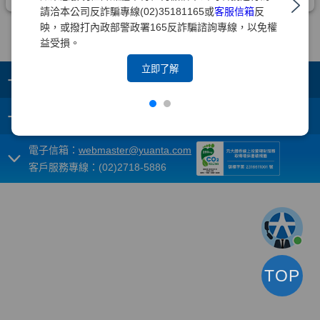
請洽本公司反詐騙專線(02)35181165或
客服信箱
反
映，或撥打內政部警政署165反詐騙諮詢專線，以免權
益受損。
立即了解
+
集團成員
+
重要須知
電子信箱：
webmaster@yuanta.com
客戶服務專線：(02)2718-5886
TOP