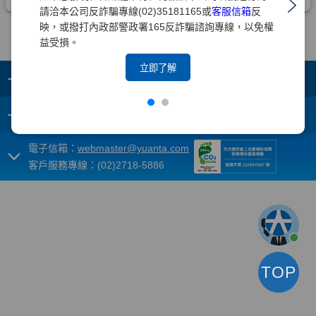
請洽本公司反詐騙專線(02)35181165或
客服信箱
反
映，或撥打內政部警政署165反詐騙諮詢專線，以免權
益受損。
立即了解
+
集團成員
+
重要須知
電子信箱：
webmaster@yuanta.com
客戶服務專線：(02)2718-5886
TOP