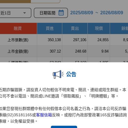
公告
近期詐騙猖獗，請投資人切勿輕信不明來電、簡訊、連結或陌生群組。本
公司不會以電話、簡訊或LINE邀請「領取飆股」、「明牌體驗」等。
如果您發現社群媒體中有任何假借本公司名義之行為，請洽本公司反詐騙
專線(02)35181165或
客服信箱
反映，或撥打內政部警政署165反詐騙諮詢
專線，以免權益受損。