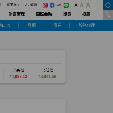
展
客服中心
人力資源
財富管理
國際金融
期貨
投顧
/ETN
興櫃
債券
股務代理