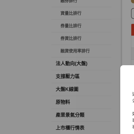
融券排行
資量比排行
券量比排行
券資比排行
融資使用率排行
法人動向(大盤)
支撐壓力區
大盤K線圖
原物料
產業景氣分類
上市櫃行情表