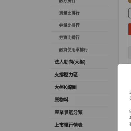
融券排行
資量比排行
券量比排行
券資比排行
融資使用率排行
法人動向(大盤)
支撐壓力區
大盤K線圖
原物料
產業景氣分類
上市櫃行情表