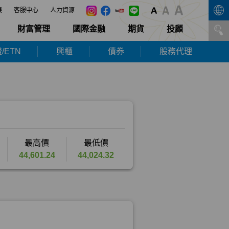
展
客服中心
人力資源
財富管理
國際金融
期貨
投顧
/ETN
興櫃
債券
股務代理