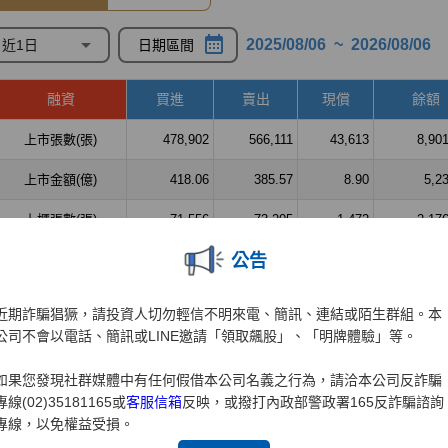
公告
近期詐騙猖獗，請投資人切勿輕信不明來電、簡訊、連結或陌生群組。本
公司不會以電話、簡訊或LINE邀請「領取飆股」、「明牌體驗」等。
如果您發現社群媒體中有任何假借本公司名義之行為，請洽本公司反詐騙
專線(02)35181165或
客服信箱
反映，或撥打內政部警政署165反詐騙諮詢
專線，以免權益受損。