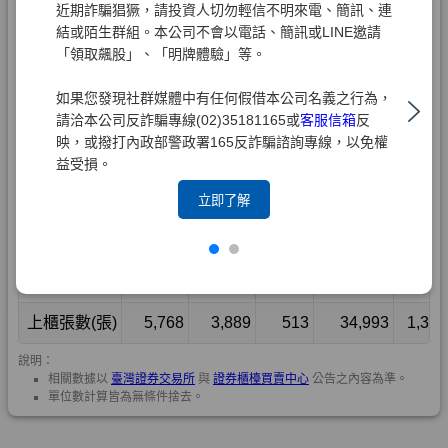
近期詐騙猖獗，請投資人切勿輕信不明來電、簡訊、連
結或陌生群組。本公司不會以電話、簡訊或LINE邀請
「領取飆股」、「明牌體驗」等。
如果您發現社群媒體中有任何假借本公司名義之行為，
請洽本公司反詐騙專線(02)35181165或
客服信箱
反
映，或撥打內政部警政署165反詐騙諮詢專線，以免權
益受損。
立即了解