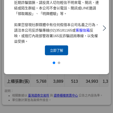
近期詐騙猖獗，請投資人切勿輕信不明來電、簡訊、連
結或陌生群組。本公司不會以電話、簡訊或LINE邀請
「領取飆股」、「明牌體驗」等。
如果您發現社群媒體中有任何假借本公司名義之行為，
請洽本公司反詐騙專線(02)35181165或
客服信箱
反
映，或撥打內政部警政署165反詐騙諮詢專線，以免權
益受損。
立即了解