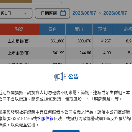
公告
近期詐騙猖獗，請投資人切勿輕信不明來電、簡訊、連結或陌生群組。本
公司不會以電話、簡訊或LINE邀請「領取飆股」、「明牌體驗」等。
如果您發現社群媒體中有任何假借本公司名義之行為，請洽本公司反詐騙
專線(02)35181165或
客服信箱
反映，或撥打內政部警政署165反詐騙諮詢
專線，以免權益受損。