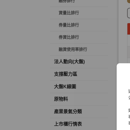
融券排行
資量比排行
券量比排行
券資比排行
融資使用率排行
法人動向(大盤)
支撐壓力區
大盤K線圖
原物料
產業景氣分類
上市櫃行情表