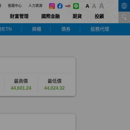
展
客服中心
人力資源
財富管理
國際金融
期貨
投顧
/ETN
興櫃
債券
股務代理