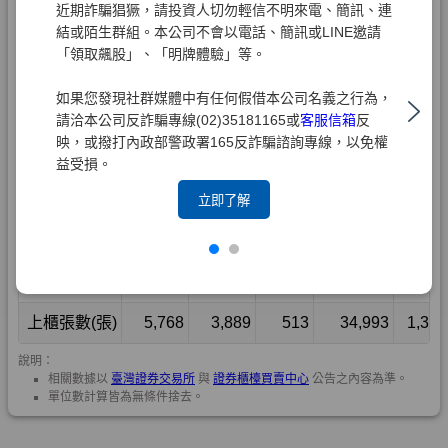
近期詐騙猖獗，請投資人切勿輕信不明來電、簡訊、連
結或陌生群組。本公司不會以電話、簡訊或LINE邀請
「領取飆股」、「明牌體驗」等。
如果您發現社群媒體中有任何假借本公司名義之行為，
請洽本公司反詐騙專線(02)35181165或
客服信箱
反
映，或撥打內政部警政署165反詐騙諮詢專線，以免權
益受損。
立即了解