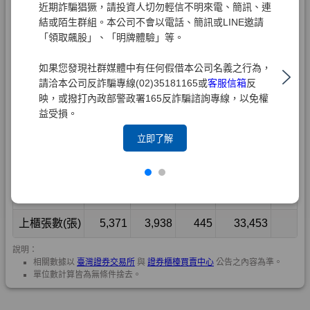
近期詐騙猖獗，請投資人切勿輕信不明來電、簡訊、連
結或陌生群組。本公司不會以電話、簡訊或LINE邀請
「領取飆股」、「明牌體驗」等。
如果您發現社群媒體中有任何假借本公司名義之行為，
請洽本公司反詐騙專線(02)35181165或
客服信箱
反
映，或撥打內政部警政署165反詐騙諮詢專線，以免權
益受損。
立即了解