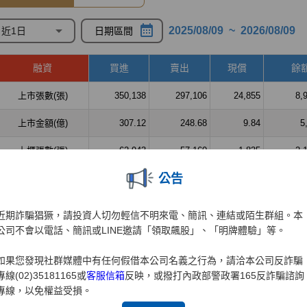
公告
近期詐騙猖獗，請投資人切勿輕信不明來電、簡訊、連結或陌生群組。本
公司不會以電話、簡訊或LINE邀請「領取飆股」、「明牌體驗」等。
如果您發現社群媒體中有任何假借本公司名義之行為，請洽本公司反詐騙
專線(02)35181165或
客服信箱
反映，或撥打內政部警政署165反詐騙諮詢
專線，以免權益受損。