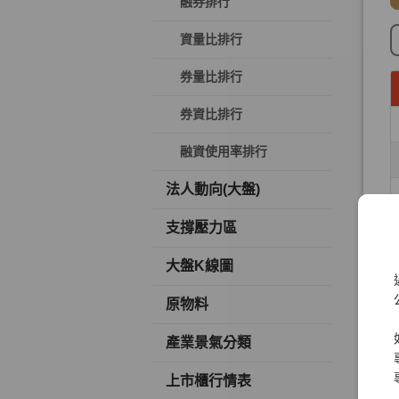
融券排行
資量比排行
券量比排行
券資比排行
融資使用率排行
法人動向(大盤)
支撐壓力區
大盤K線圖
原物料
產業景氣分類
上市櫃行情表