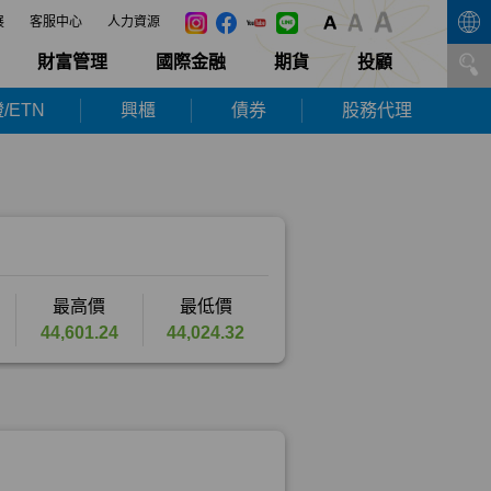
展
客服中心
人力資源
財富管理
國際金融
期貨
投顧
/ETN
興櫃
債券
股務代理