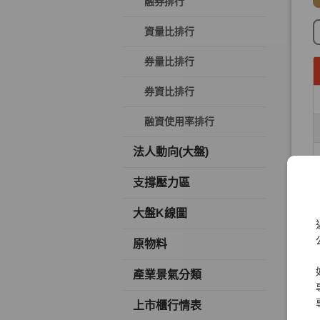
融券排行
資量比排行
券量比排行
券資比排行
融資使用率排行
法人動向(大盤)
支撐壓力區
大盤K線圖
原物料
產業景氣分類
上市櫃行情表