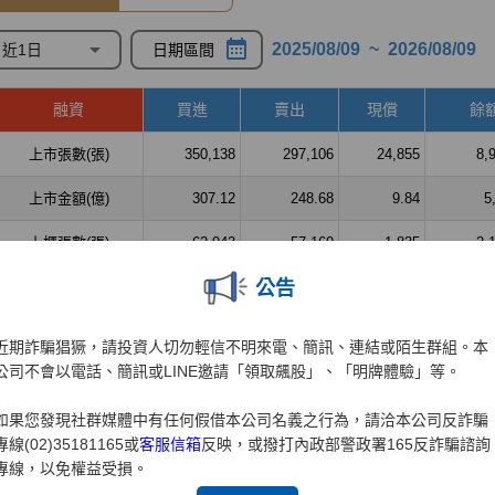
公告
近期詐騙猖獗，請投資人切勿輕信不明來電、簡訊、連結或陌生群組。本
公司不會以電話、簡訊或LINE邀請「領取飆股」、「明牌體驗」等。
如果您發現社群媒體中有任何假借本公司名義之行為，請洽本公司反詐騙
專線(02)35181165或
客服信箱
反映，或撥打內政部警政署165反詐騙諮詢
專線，以免權益受損。