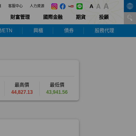
展
客服中心
人力資源
財富管理
國際金融
期貨
投顧
/ETN
興櫃
債券
股務代理