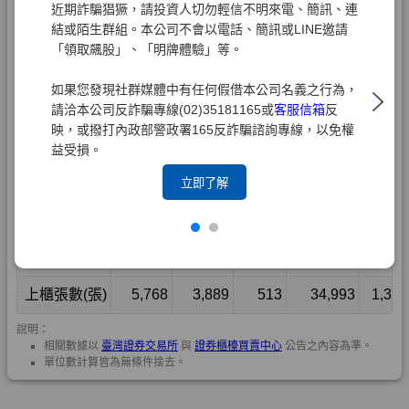
近期詐騙猖獗，請投資人切勿輕信不明來電、簡訊、連
結或陌生群組。本公司不會以電話、簡訊或LINE邀請
「領取飆股」、「明牌體驗」等。
如果您發現社群媒體中有任何假借本公司名義之行為，
請洽本公司反詐騙專線(02)35181165或
客服信箱
反
映，或撥打內政部警政署165反詐騙諮詢專線，以免權
益受損。
立即了解