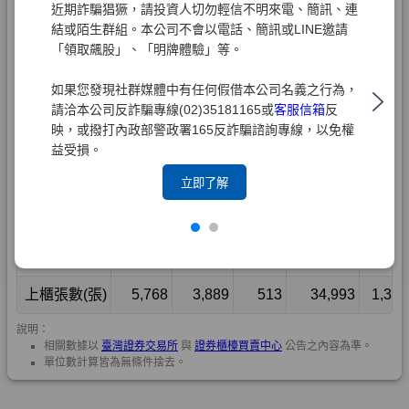
近期詐騙猖獗，請投資人切勿輕信不明來電、簡訊、連
結或陌生群組。本公司不會以電話、簡訊或LINE邀請
「領取飆股」、「明牌體驗」等。
如果您發現社群媒體中有任何假借本公司名義之行為，
請洽本公司反詐騙專線(02)35181165或
客服信箱
反
映，或撥打內政部警政署165反詐騙諮詢專線，以免權
益受損。
立即了解