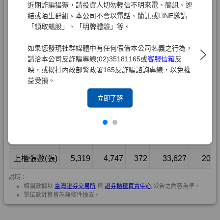
近期詐騙猖獗，請投資人切勿輕信不明來電、簡訊、連
結或陌生群組。本公司不會以電話、簡訊或LINE邀請
「領取飆股」、「明牌體驗」等。
如果您發現社群媒體中有任何假借本公司名義之行為，
請洽本公司反詐騙專線(02)35181165或
客服信箱
反
映，或撥打內政部警政署165反詐騙諮詢專線，以免權
益受損。
立即了解