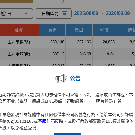
公告
近期詐騙猖獗，請投資人切勿輕信不明來電、簡訊、連結或陌生群組。本
公司不會以電話、簡訊或LINE邀請「領取飆股」、「明牌體驗」等。
如果您發現社群媒體中有任何假借本公司名義之行為，請洽本公司反詐騙
專線(02)35181165或
客服信箱
反映，或撥打內政部警政署165反詐騙諮詢
專線，以免權益受損。