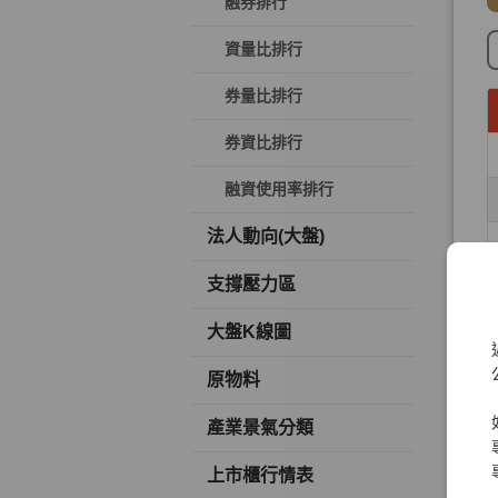
融券排行
資量比排行
券量比排行
券資比排行
融資使用率排行
法人動向(大盤)
支撐壓力區
大盤K線圖
原物料
產業景氣分類
上市櫃行情表