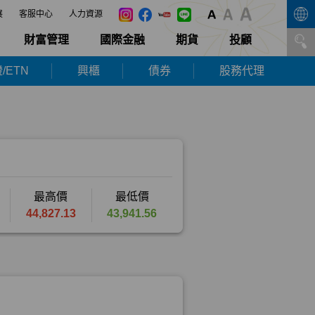
展
客服中心
人力資源
財富管理
國際金融
期貨
投顧
/ETN
興櫃
債券
股務代理