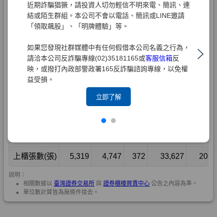
近期詐騙猖獗，請投資人切勿輕信不明來電、簡訊、連
結或陌生群組。本公司不會以電話、簡訊或LINE邀請
「領取飆股」、「明牌體驗」等。
如果您發現社群媒體中有任何假借本公司名義之行為，
請洽本公司反詐騙專線(02)35181165或
客服信箱
反
映，或撥打內政部警政署165反詐騙諮詢專線，以免權
益受損。
立即了解