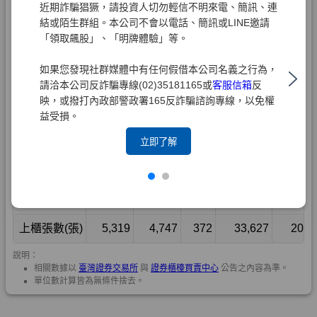
近期詐騙猖獗，請投資人切勿輕信不明來電、簡訊、連
結或陌生群組。本公司不會以電話、簡訊或LINE邀請
「領取飆股」、「明牌體驗」等。
如果您發現社群媒體中有任何假借本公司名義之行為，
請洽本公司反詐騙專線(02)35181165或
客服信箱
反
映，或撥打內政部警政署165反詐騙諮詢專線，以免權
益受損。
立即了解