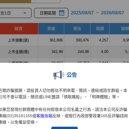
公告
近期詐騙猖獗，請投資人切勿輕信不明來電、簡訊、連結或陌生群組。本
公司不會以電話、簡訊或LINE邀請「領取飆股」、「明牌體驗」等。
如果您發現社群媒體中有任何假借本公司名義之行為，請洽本公司反詐騙
專線(02)35181165或
客服信箱
反映，或撥打內政部警政署165反詐騙諮詢
專線，以免權益受損。