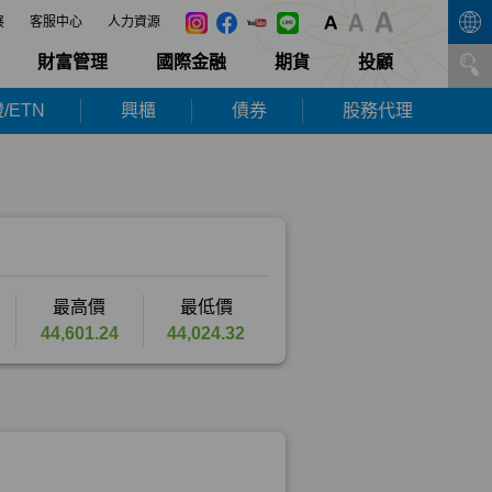
展
客服中心
人力資源
財富管理
國際金融
期貨
投顧
/ETN
興櫃
債券
股務代理