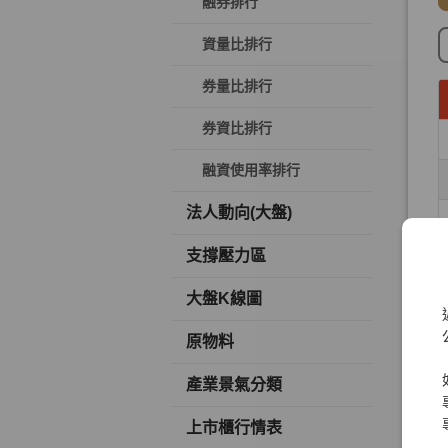
融券排行
資量比排行
券量比排行
券資比排行
融資使用率排行
法人動向(大盤)
支撐壓力區
大盤K線圖
原物料
產業景氣分類
上市櫃行情表