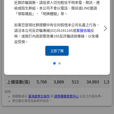
近期詐騙猖獗，請投資人切勿輕信不明來電、簡訊、連
結或陌生群組。本公司不會以電話、簡訊或LINE邀請
「領取飆股」、「明牌體驗」等。
如果您發現社群媒體中有任何假借本公司名義之行為，
請洽本公司反詐騙專線(02)35181165或
客服信箱
反
映，或撥打內政部警政署165反詐騙諮詢專線，以免權
益受損。
立即了解