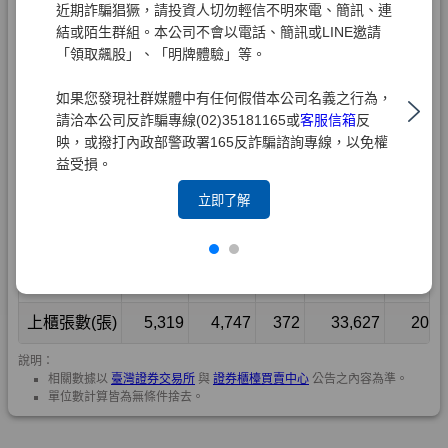
近期詐騙猖獗，請投資人切勿輕信不明來電、簡訊、連
結或陌生群組。本公司不會以電話、簡訊或LINE邀請
「領取飆股」、「明牌體驗」等。
如果您發現社群媒體中有任何假借本公司名義之行為，
請洽本公司反詐騙專線(02)35181165或
客服信箱
反
映，或撥打內政部警政署165反詐騙諮詢專線，以免權
益受損。
立即了解