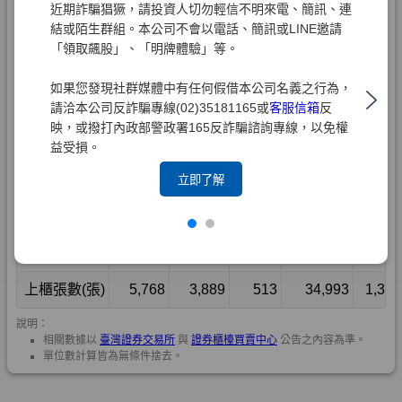
近期詐騙猖獗，請投資人切勿輕信不明來電、簡訊、連
結或陌生群組。本公司不會以電話、簡訊或LINE邀請
「領取飆股」、「明牌體驗」等。
如果您發現社群媒體中有任何假借本公司名義之行為，
請洽本公司反詐騙專線(02)35181165或
客服信箱
反
映，或撥打內政部警政署165反詐騙諮詢專線，以免權
益受損。
立即了解