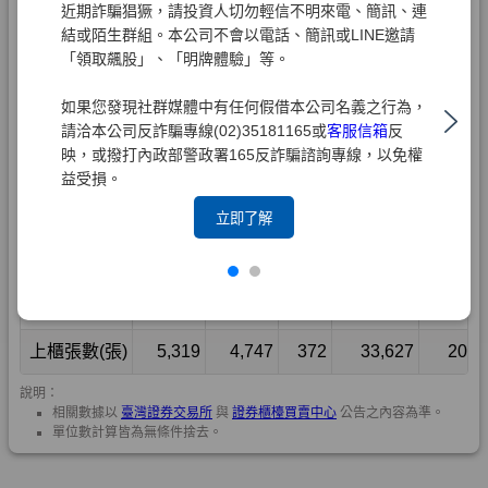
近期詐騙猖獗，請投資人切勿輕信不明來電、簡訊、連
結或陌生群組。本公司不會以電話、簡訊或LINE邀請
「領取飆股」、「明牌體驗」等。
如果您發現社群媒體中有任何假借本公司名義之行為，
請洽本公司反詐騙專線(02)35181165或
客服信箱
反
映，或撥打內政部警政署165反詐騙諮詢專線，以免權
益受損。
立即了解