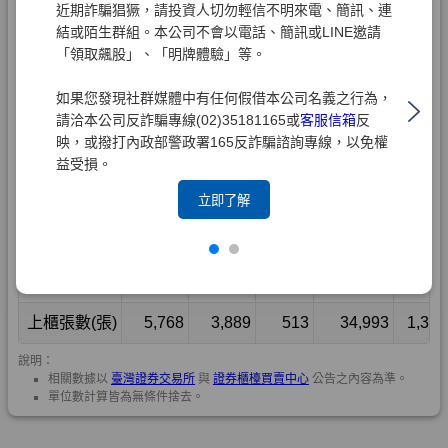
近期詐騙猖獗，請投資人切勿輕信不明來電、簡訊、連
結或陌生群組。本公司不會以電話、簡訊或LINE邀請
「領取飆股」、「明牌體驗」等。
如果您發現社群媒體中有任何假借本公司名義之行為，
請洽本公司反詐騙專線(02)35181165或
客服信箱
反
映，或撥打內政部警政署165反詐騙諮詢專線，以免權
益受損。
立即了解