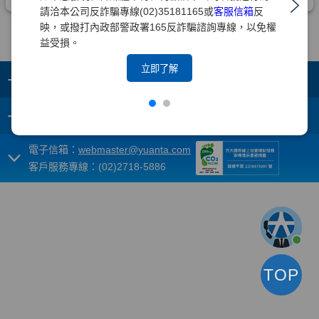
請洽本公司反詐騙專線(02)35181165或
客服信箱
反
映，或撥打內政部警政署165反詐騙諮詢專線，以免權
益受損。
立即了解
+
集團成員
+
重要須知
電子信箱：
webmaster@yuanta.com
客戶服務專線：(02)2718-5886
TOP