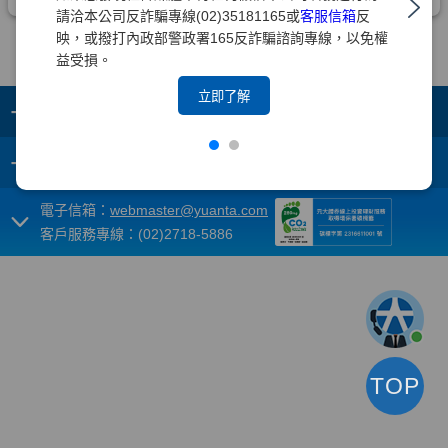
請洽本公司反詐騙專線(02)35181165或
客服信箱
反
映，或撥打內政部警政署165反詐騙諮詢專線，以免權
益受損。
立即了解
+
集團成員
+
重要須知
電子信箱：
webmaster@yuanta.com
客戶服務專線：(02)2718-5886
TOP