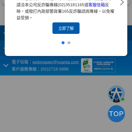
請洽本公司反詐騙專線(02)35181165或
客服信箱
反
映，或撥打內政部警政署165反詐騙諮詢專線，以免權
益受損。
立即了解
+
集團成員
+
重要須知
電子信箱：
webmaster@yuanta.com
客戶服務專線：(02)2718-5886
TOP