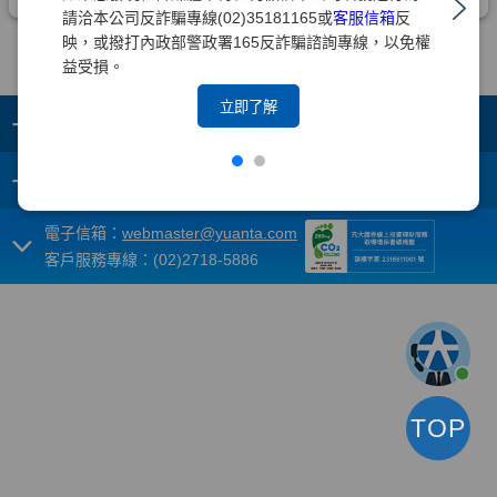
請洽本公司反詐騙專線(02)35181165或
客服信箱
反
映，或撥打內政部警政署165反詐騙諮詢專線，以免權
益受損。
立即了解
+
集團成員
+
重要須知
電子信箱：
webmaster@yuanta.com
客戶服務專線：(02)2718-5886
TOP