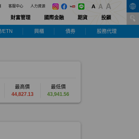
展
客服中心
人力資源
財富管理
國際金融
期貨
投顧
/ETN
興櫃
債券
股務代理