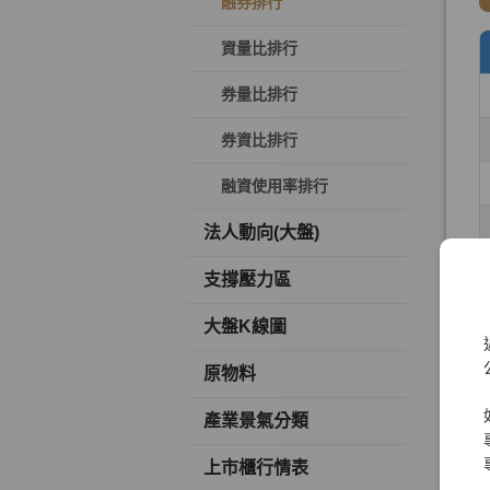
融券排行
資量比排行
券量比排行
券資比排行
融資使用率排行
法人動向(大盤)
支撐壓力區
大盤K線圖
原物料
產業景氣分類
上市櫃行情表