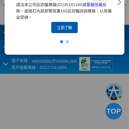
請洽本公司反詐騙專線(02)35181165或
客服信箱
反
映，或撥打內政部警政署165反詐騙諮詢專線，以免權
益受損。
立即了解
+
集團成員
+
重要須知
電子信箱：
webmaster@yuanta.com
客戶服務專線：(02)2718-5886
TOP