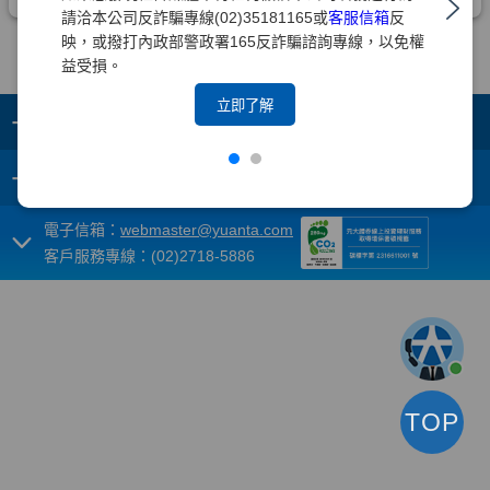
請洽本公司反詐騙專線(02)35181165或
客服信箱
反
映，或撥打內政部警政署165反詐騙諮詢專線，以免權
益受損。
立即了解
+
集團成員
+
重要須知
電子信箱：
webmaster@yuanta.com
客戶服務專線：(02)2718-5886
TOP