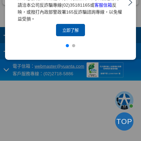
請洽本公司反詐騙專線(02)35181165或
客服信箱
反
映，或撥打內政部警政署165反詐騙諮詢專線，以免權
益受損。
立即了解
+
集團成員
+
重要須知
電子信箱：
webmaster@yuanta.com
客戶服務專線：(02)2718-5886
TOP