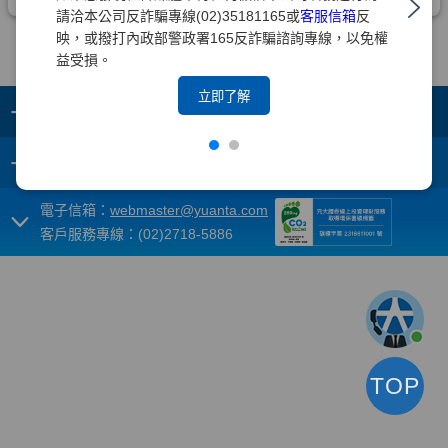
請洽本公司反詐騙專線(02)35181165或
客服信箱
反
映，或撥打內政部警政署165反詐騙諮詢專線，以免權
益受損。
立即了解
+
集團成員
+
重要須知
電子信箱：
webmaster@yuanta.com
客戶服務專線：(02)2718-5886
TOP