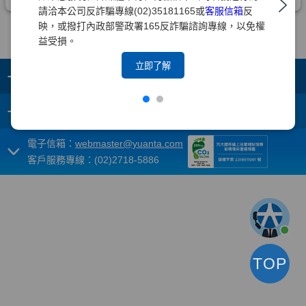
請洽本公司反詐騙專線(02)35181165或
客服信箱
反
映，或撥打內政部警政署165反詐騙諮詢專線，以免權
益受損。
立即了解
+
集團成員
+
重要須知
電子信箱：
webmaster@yuanta.com
客戶服務專線：(02)2718-5886
TOP