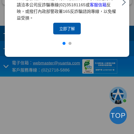
請洽本公司反詐騙專線(02)35181165或
客服信箱
反
映，或撥打內政部警政署165反詐騙諮詢專線，以免權
益受損。
立即了解
+
集團成員
+
重要須知
電子信箱：
webmaster@yuanta.com
客戶服務專線：(02)2718-5886
TOP