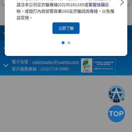
請洽本公司反詐騙專線(02)35181165或
客服信箱
反
映，或撥打內政部警政署165反詐騙諮詢專線，以免權
益受損。
立即了解
+
集團成員
+
重要須知
電子信箱：
webmaster@yuanta.com
客戶服務專線：(02)2718-5886
TOP