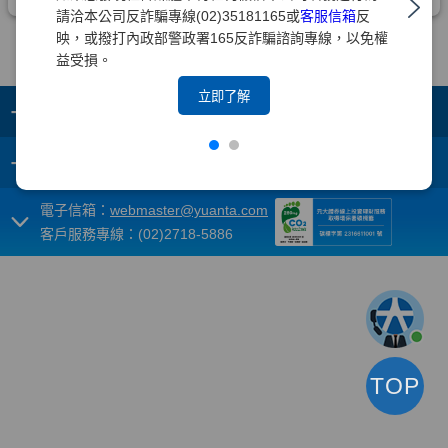
請洽本公司反詐騙專線(02)35181165或
客服信箱
反
映，或撥打內政部警政署165反詐騙諮詢專線，以免權
益受損。
立即了解
+
集團成員
+
重要須知
電子信箱：
webmaster@yuanta.com
客戶服務專線：(02)2718-5886
TOP