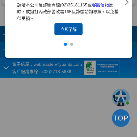
請洽本公司反詐騙專線(02)35181165或
客服信箱
反
映，或撥打內政部警政署165反詐騙諮詢專線，以免權
益受損。
立即了解
+
集團成員
+
重要須知
電子信箱：
webmaster@yuanta.com
客戶服務專線：(02)2718-5886
TOP