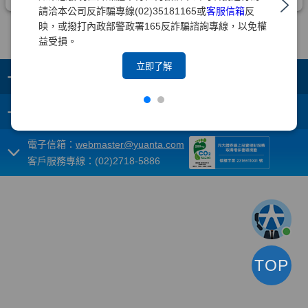
請洽本公司反詐騙專線(02)35181165或
客服信箱
反
映，或撥打內政部警政署165反詐騙諮詢專線，以免權
益受損。
立即了解
+
集團成員
+
重要須知
電子信箱：
webmaster@yuanta.com
客戶服務專線：(02)2718-5886
TOP