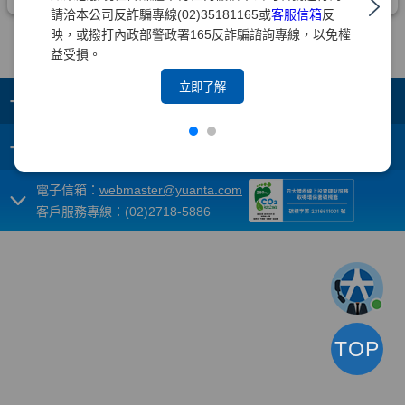
請洽本公司反詐騙專線(02)35181165或
客服信箱
反
映，或撥打內政部警政署165反詐騙諮詢專線，以免權
益受損。
立即了解
+
集團成員
+
重要須知
電子信箱：
webmaster@yuanta.com
客戶服務專線：(02)2718-5886
TOP