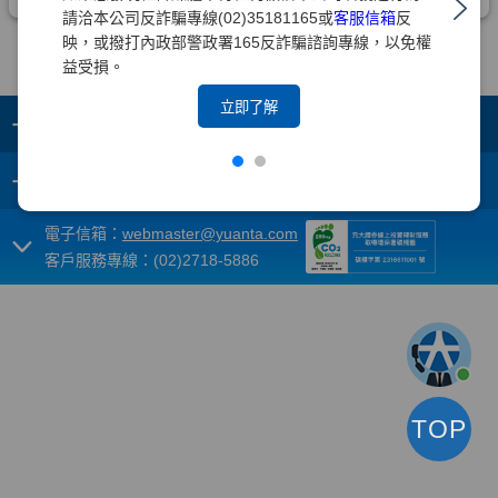
請洽本公司反詐騙專線(02)35181165或
客服信箱
反
映，或撥打內政部警政署165反詐騙諮詢專線，以免權
益受損。
立即了解
+
集團成員
+
重要須知
電子信箱：
webmaster@yuanta.com
客戶服務專線：(02)2718-5886
TOP